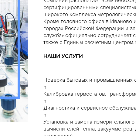
Компания располагает всем необход
сертифицированными специалистами
широкого комплекса метрологически
Кроме головного офиса в Иваново и
городах Российской Федерации и за
служба» официально сотрудничает 
также с Единым расчетным центром.
НАШИ УСЛУГИ
Поверка бытовых и промышленных сч
n
Калибровка термостатов, трансформ
n
Диагностика и сервисное обслужива
n
Установка и замена измерительного 
вычислителей тепла, вакуумметров,
оснащения).