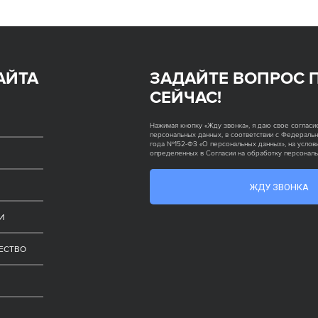
АЙТА
ЗАДАЙТЕ ВОПРОС 
СЕЙЧАС!
Нажимая кнопку «Жду звонка», я даю свое согласи
персональных данных, в соответствии с Федеральн
года №152-ФЗ «О персональных данных», на услови
определенных в Согласии на обработку персонал
ЖДУ ЗВОНКА
И
ЕСТВО